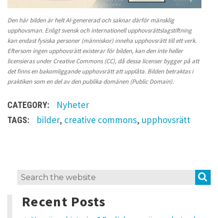
Den här bilden är helt AI-genererad och saknar därför mänsklig
upphovsman. Enligt svensk och internationell upphovsrättslagstiftning
kan endast fysiska personer (människor) inneha upphovsrätt till ett verk.
Eftersom ingen upphovsrätt existerar för bilden, kan den inte heller
licensieras under Creative Commons (CC), då dessa licenser bygger på att
det finns en bakomliggande upphovsrätt att upplåta. Bilden betraktas i
praktiken som en del av den publika domänen (Public Domain).
Nyheter
CATEGORY:
bilder
,
creative commons
,
upphovsrätt
TAGS:
L
S
Search
e
for:
a
Recent Posts
v
e