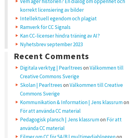
a
Vem äger historien? En dialog om öppenhet och
R
korrekt licensiering av bilder
e
p
Intellektuell egendom och plagiat
l
Ramverk för CC Signals
y
Kan CC-licenser hindra träning av AI?
Nyhetsbrev september 2023
Y
o
u
Recent Comments
r
e
m
Digitala verktyg | Pearltrees
on
Välkommen till
a
i
Creative Commons Sverige
l
a
d
Skolan | Pearltrees
on
Välkommen till Creative
d
r
Commons Sverige
e
s
Kommunikation & Information | Jens klassrum
on
s
w
För att använda CC material
i
l
Pedagogisk plansch | Jens klassrum
on
För att
l
n
använda CC material
o
t
b
Filmer om CC för 5A/B | multimediabloggen
on