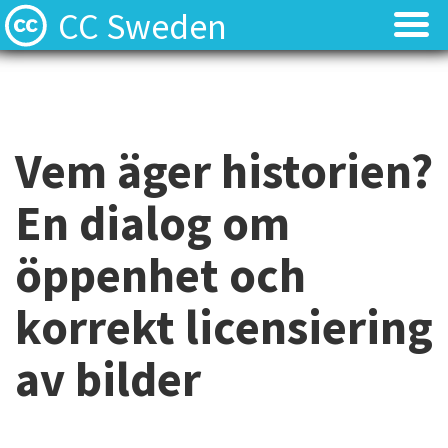
CC Sweden
Licenserna
Licenserna
Resurser
Resurser
Vem äger historien?
Om oss
Om oss
En dialog om
Nyheter
Nyheter
öppenhet och
Kontakt
Kontakt
korrekt licensiering
av bilder