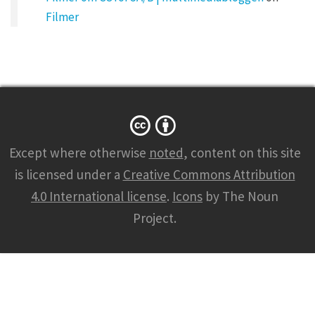
e
p
Filmer
u
b
l
i
s
h
e
d
.
R
e
q
u
i
Except where otherwise
noted
, content on this site
r
e
d
is licensed under a
Creative Commons Attribution
f
i
4.0 International license
.
Icons
by The Noun
e
l
d
Project.
s
a
r
e
m
a
r
k
e
d
*