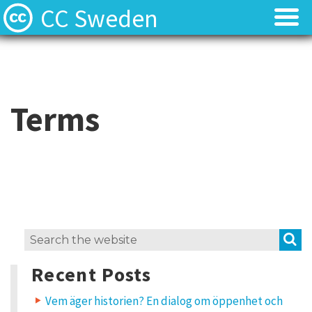
CC Sweden
Licenserna
Licenserna
Resurser
Resurser
Terms
Om oss
Om oss
Nyheter
Nyheter
Kontakt
Kontakt
S
Search
for:
Recent Posts
Vem äger historien? En dialog om öppenhet och