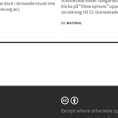
licensierade bilder. Google Bl
r dock i skrivande stund inte
klicka på “Show options” uppe
ns.org än.)
sin sökning till CC-licensierade
CC-MATERIAL
Except where otherwise
n