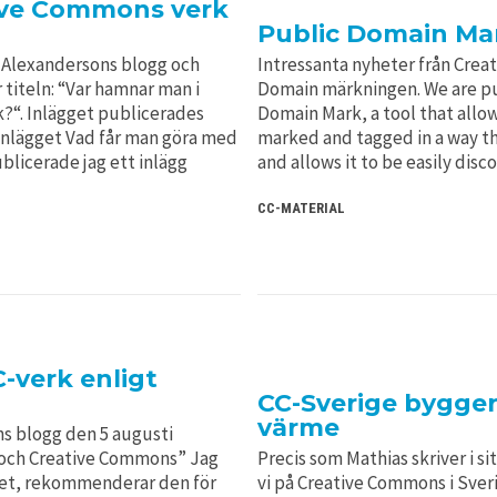
ive Commons verk
?
Public Domain Ma
na Alexandersons blogg och
Intressanta nyheter från Cre
titeln: “Var hamnar man i
Domain märkningen. We are pu
k?“. Inlägget publicerades
Domain Mark, a tool that allo
 inlägget Vad får man göra med
marked and tagged in a way th
blicerade jag ett inlägg
and allows it to be easily disc
CC-MATERIAL
-verk enligt
CC-Sverige bygge
värme
ns blogg den 5 augusti
o och Creative Commons” Jag
Precis som Mathias skriver i si
det, rekommenderar den för
vi på Creative Commons i Sveri