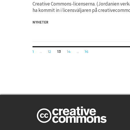
Creative Commons-licenserna. (Jordanien verka
ha kommit in i licensväljaren på creativecommo
NYHETER
Posts
PAGE
PAGE
PAGE
PAGE
PAGE
1
…
12
13
14
…
16
navigation