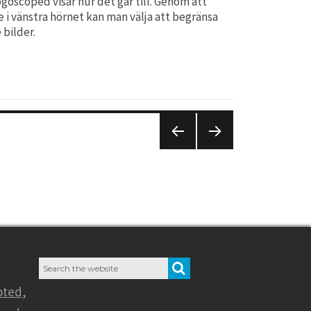
ogoscoped visar hur det går till. Genom att
 i vänstra hörnet kan man välja att begränsa
 bilder.
PREVIO
NEXT
US
PAGE
PAGE
Search
SEARCH
for:
oted
,