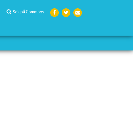
Sök på Commons
Face
Twit
E-
boo
ter
post
k