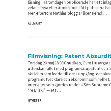
läsning! Häromdagen publicerade han ett inläg
velat skriva eller åtminstone fått publicera här!
Men eftersom Mathias blogg är licensierad …
ALLMÄNT
Filmvisning: Patent Absurdi
Torsdag 20 maj 18:00 Gnutiken, Övre Husargata
utforskar fallet med programvarupatent och hi
aktivism som ledde till dess uppgång, och ska
programutvecklare och ekonomin som helhet. F
intervjuer som gjordes under USA:s Supreme Co
“re Bilski” — ett …
NYHETER