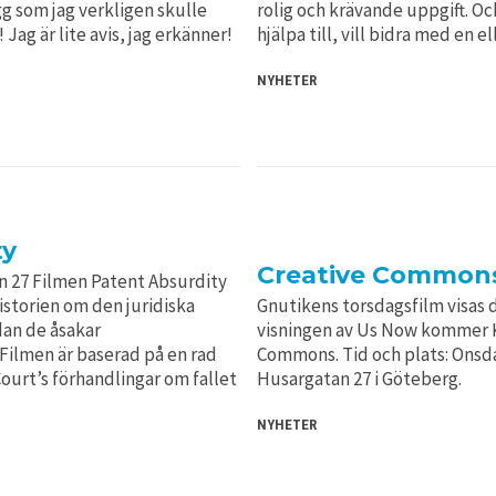
g som jag verkligen skulle
rolig och krävande uppgift. Och 
 Jag är lite avis, jag erkänner!
hjälpa till, vill bidra med en 
NYHETER
ty
Creative Commons
n 27 Filmen Patent Absurdity
storien om den juridiska
Gnutikens torsdagsfilm visas
dan de åsakar
visningen av Us Now kommer Ka
ilmen är baserad på en rad
Commons. Tid och plats: Onsda
urt’s förhandlingar om fallet
Husargatan 27 i Göteberg.
NYHETER