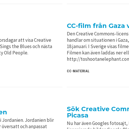
CC-film från Gaza v
Den Creative Commons-licensi
rsdagar att visa Creative
handlar om situationen i Gaz
 Sings the Blues och nästa
18 januari. I Sverige visas fi
ty Old People.
Filmen kan även laddas ner ell
http://toshootanelephant.com
CC-MATERIAL
Sök Creative Comm
en
Picasa
 Jordanien. Jordanien blir
Nu har även Googles fotosajt, P
r översatt och anpassat