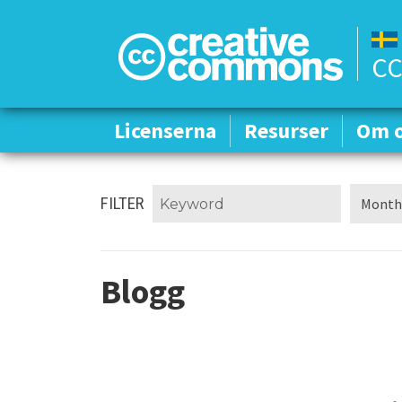
CC
Licenserna
Licenserna
Resurser
Resurser
Om 
Om 
FILTER
Blogg