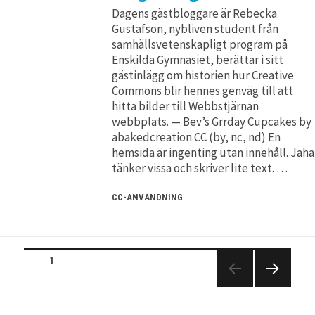
Dagens gästbloggare är Rebecka
Gustafson, nybliven student från
samhällsvetenskapligt program på
Enskilda Gymnasiet, berättar i sitt
gästinlägg om historien hur Creative
Commons blir hennes genväg till att
hitta bilder till Webbstjärnan
webbplats. — Bev’s Grrday Cupcakes by
abakedcreation CC (by, nc, nd) En
hemsida är ingenting utan innehåll. Jaha
tänker vissa och skriver lite text. …
CC-ANVÄNDNING
Posts
PAGE
1
navigation
NEXT
PAGE