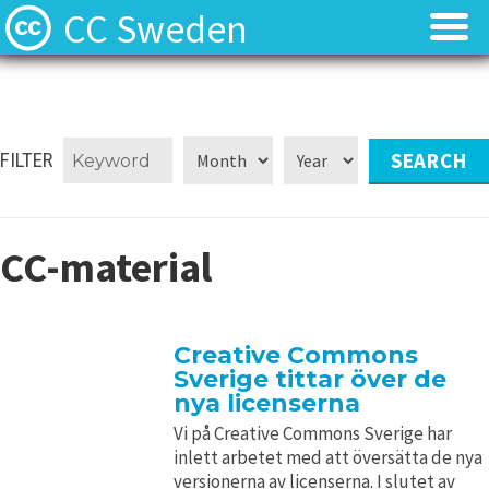
CC Sweden
Licenserna
Licenserna
Resurser
Resurser
FILTER
Om oss
Om oss
CC-material
Nyheter
Nyheter
Kontakt
Kontakt
Creative Commons
Sverige tittar över de
nya licenserna
Vi på Creative Commons Sverige har
inlett arbetet med att översätta de nya
versionerna av licenserna. I slutet av