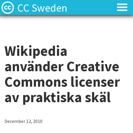
CC Sweden
Licenserna
Licenserna
Resurser
Resurser
Wikipedia
Om oss
Om oss
använder Creative
Nyheter
Nyheter
Commons licenser
Kontakt
Kontakt
av praktiska skäl
December 12, 2010