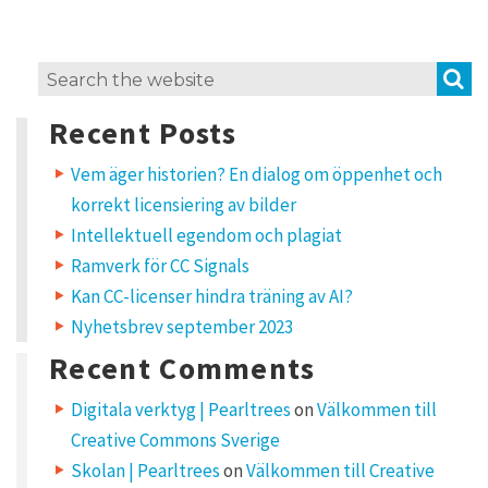
L
S
Search
e
for:
a
Recent Posts
v
e
a
Vem äger historien? En dialog om öppenhet och
R
korrekt licensiering av bilder
e
p
Intellektuell egendom och plagiat
l
Ramverk för CC Signals
y
Kan CC-licenser hindra träning av AI?
Nyhetsbrev september 2023
Y
o
u
Recent Comments
r
e
m
Digitala verktyg | Pearltrees
on
Välkommen till
a
i
Creative Commons Sverige
l
a
d
Skolan | Pearltrees
on
Välkommen till Creative
d