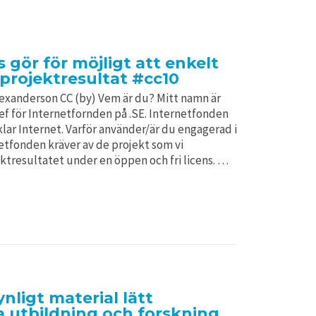
gör för möjligt att enkelt
 projektresultat #cc10
exanderson CC (by) Vem är du? Mitt namn är
ef för Internetfornden på .SE. Internetfonden
lar Internet. Varför använder/är du engagerad i
etfonden kräver av de projekt som vi
jektresultatet under en öppen och fri licens. …
nligt material lätt
l a utbildning och forskning