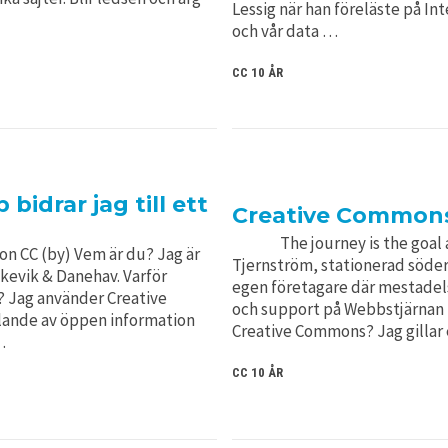
Lessig när han föreläste på In
och vår data …
CC 10 ÅR
idrar jag till ett
Creative Commons
The journey is the goal av 
son CC (by) Vem är du? Jag är
Tjernström, stationerad söd
kevik & Danehav. Varför
egen företagare där mestade
 Jag använder Creative
och support på Webbstjärnan (
delande av öppen information
Creative Commons? Jag gillar 
…
CC 10 ÅR