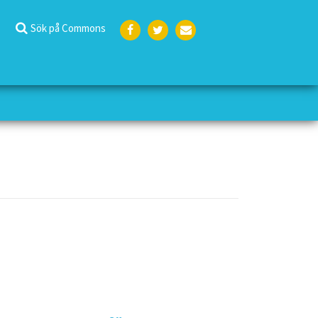
Sök på Commons
Face
Twit
E-
boo
ter
post
k