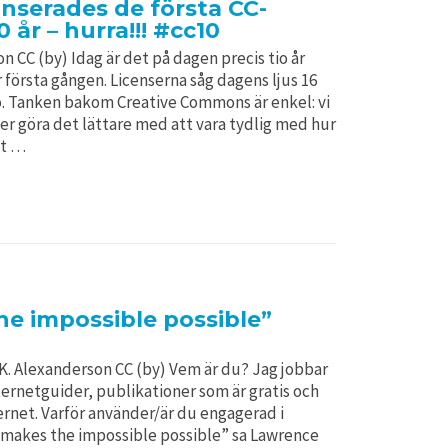
anserades de första CC-
0 år – hurra!!! #cc10
n CC (by) Idag är det på dagen precis tio år
 första gången. Licenserna såg dagens ljus 16
o. Tanken bakom Creative Commons är enkel: vi
er göra det lättare med att vara tydlig med hur
et …
he impossible possible”
 K. Alexanderson CC (by) Vem är du? Jag jobbar
ternetguider, publikationer som är gratis och
rnet. Varför använder/är du engagerad i
makes the impossible possible” sa Lawrence