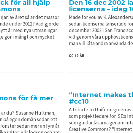
k för all hjälp
Den 16 dec 2002 l
ommons
licenserna – idag 1
rjan av året så är det massor
Made for you av K. Alexanderso
nde under 2012? Vad gjorde
sedan licenserna lanserade för
 nytt år med nya utmaningar
december 2002 i San Francisc
ge gör i mångt och mycket
vill genom våra upphovslicens
man vill låta andra använda d
CC 10 ÅR
“Internet makes t
ons för få mer
#cc10
A tribute to Uniform green av
em är du? Susanne Hultman,
som projektledare för .SE:s In
on på egen domän sedan ett
som guidar läsarna genom Inte
fönster sedan mer än fyra år
Creative Commons? “Internet 
ka sajter. Blir ledsen och arg