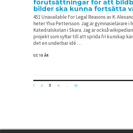
förutsättningar för att bild
bilder ska kunna fortsätta 
451 Unavailable For Legal Reasons av K. Alexan
heter Ylva Pettersson. Jag är gymnasielärare i h
Katedralskolan i Skara. Jag är också wikipedian.
projekt som syftar till att sprida fri kunskap kä
det en underbar idé …
CC 10 ÅR
Posts
PAGE
PAGE
PAGE
PAGE
PAGE
1
2
3
4
…
16
navigation