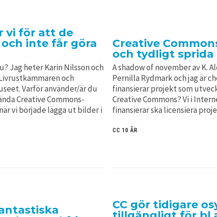
vi för att de
 och inte får göra
Creative Commons 
och tydligt sprida
u? Jag heter Karin Nilsson och
A shadow of november av K. Al
 Livrustkammaren och
Pernilla Rydmark och jag är ch
useet. Varför använder/är du
finansierar projekt som utveck
vända Creative Commons-
Creative Commons? Vi i Intern
när vi började lägga ut bilder i
finansierar ska licensiera pro
CC 10 ÅR
CC gör tidigare osy
antastiska
tillgängligt för b