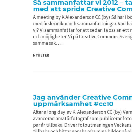
Så sammanfattar vi 2012 – tac
med att sprida Creative C
A meeting by K.Alexanderson CC (by) Så här i bö
med årskrönikor och sammanfattningar. Vad hä
vi? Vi sammanfattar för att sedan ta oss an ett
och möjligheter. Vi på Creative Commons Sveri
samma sak. …
NYHETER
Jag använder Creative Comm
uppmärksamhet #cc10
After a long day av K. Alexanderson CC (by) V
avancerad amatörfotograf som publicerar fot
par år tillbaka. Driver fotoutmaningen Veckans 
tillbaka och hittar ganska ofta mina bilder på oli