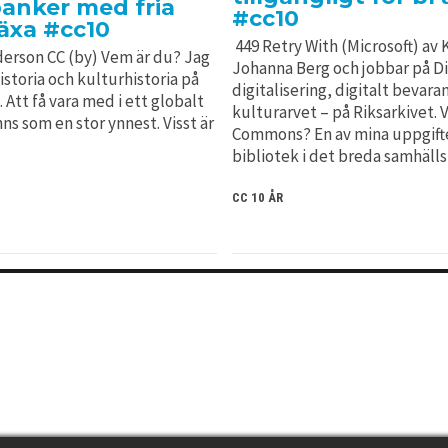
banker med fria
#cc10
växa #cc10
449 Retry With (Microsoft) av 
derson CC (by) Vem är du? Jag
Johanna Berg och jobbar på Di
istoria och kulturhistoria på
digitalisering, digitalt bevara
 Att få vara med i ett globalt
kulturarvet – på Riksarkivet. 
nns som en stor ynnest. Visst är
Commons? En av mina uppgifter 
bibliotek i det breda samhäll
CC 10 ÅR