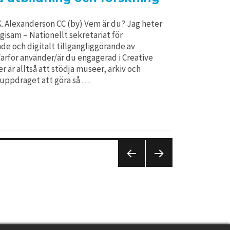
K. Alexanderson CC (by) Vem är du? Jag heter
gisam – Nationellt sekretariat för
nde och digitalt tillgängliggörande av
Varför använder/är du engagerad i Creative
är alltså att stödja museer, arkiv och
suppdraget att göra så …
PREVIO
NEXT
US
PAGE
PAGE