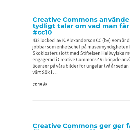
Creative Commons använder 
tydligt talar om vad man får
#cc10
432 locked av K. Alexanderson CC (by) Vem är d
jobbar som enhetschef på museimyndigheten
Skoklosters slott med Stiftelsen Hallwylska m
engagerad i Creative Commons? Vi började an
licenser på våra bilder för ungefär två år sedan 
vårt Sök i …
CC 10 ÅR
Creative Commons ger ger f