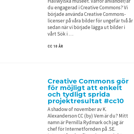
Hallwylska museet. Varför använder/är
du engagerad i Creative Commons? Vi
började använda Creative Commons-
licenser på våra bilder för ungefär två år
sedan när vi började lägga ut bilder i
vårt Sök i …
CC 10 ÅR
Creative Commons gör
för möjligt att enkelt
och tydligt sprida
projektresultat #cc10
A shadow of november av K.
Alexanderson CC (by) Vem är du? Mitt
namn är Pernilla Rydmark och jag är
chef för Internetfornden på .SE.