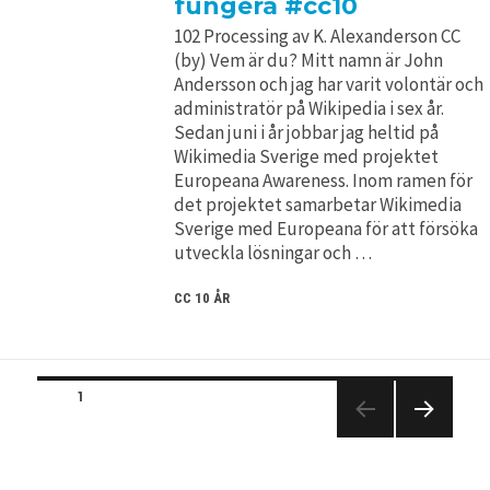
fungera #cc10
102 Processing av K. Alexanderson CC
(by) Vem är du? Mitt namn är John
Andersson och jag har varit volontär och
administratör på Wikipedia i sex år.
Sedan juni i år jobbar jag heltid på
Wikimedia Sverige med projektet
Europeana Awareness. Inom ramen för
det projektet samarbetar Wikimedia
Sverige med Europeana för att försöka
utveckla lösningar och …
CC 10 ÅR
Posts
PAGE
1
navigation
NEXT
PAGE