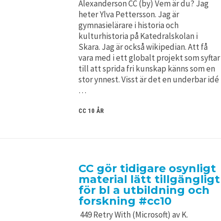
Alexanderson CC (by) Vem är du? Jag
heter Ylva Pettersson. Jag är
gymnasielärare i historia och
kulturhistoria på Katedralskolan i
Skara. Jag är också wikipedian. Att få
vara med i ett globalt projekt som syftar
till att sprida fri kunskap känns som en
stor ynnest. Visst är det en underbar idé
…
CC 10 ÅR
CC gör tidigare osynligt
material lätt tillgängligt
för bl a utbildning och
forskning #cc10
449 Retry With (Microsoft) av K.