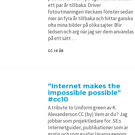
ett par år tillbaka. Driver
fotoutmaningen Veckans fönster sedan
mer än fyra år tillbaka och hittar ganska
ofta mina bilder på olika sajter. Blir
ledsen och arg när jag ser dem användas
på ett sätt …
CC 10 ÅR
“Internet makes the
impossible possible”
#cc10
A tribute to Uniform green av K.
Alexanderson CC (by) Vem är du? Jag
jobbar som projektledare för .SE:s
Internetguider, publikationer som är
gratis och som guidar läsarna genom