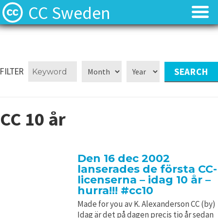
CC Sweden
Licenserna
Licenserna
Resurser
Resurser
FILTER
Om oss
Om oss
CC 10 år
Nyheter
Nyheter
Kontakt
Kontakt
Den 16 dec 2002
lanserades de första CC-
licenserna – idag 10 år –
hurra!!! #cc10
Made for you av K. Alexanderson CC (by)
Idag är det på dagen precis tio år sedan