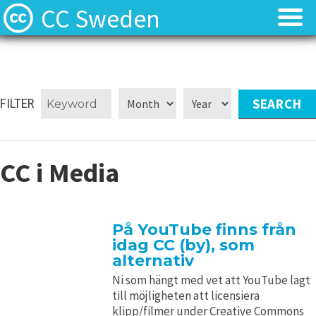
CC Sweden
Licenserna
Licenserna
Resurser
Resurser
FILTER
Om oss
Om oss
CC i Media
Nyheter
Nyheter
Kontakt
Kontakt
På YouTube finns från
idag CC (by), som
alternativ
Ni som hängt med vet att YouTube lagt
till möjligheten att licensiera
klipp/filmer under Creative Commons