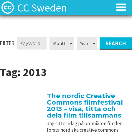
CC Sweden
Licenserna
Licenserna
Resurser
Resurser
FILTER
Om oss
Om oss
Tag:
2013
Nyheter
Nyheter
Kontakt
Kontakt
The nordic Creative
Commons filmfestival
2013 – visa, titta och
dela film tillsammans
Jag sitter idag på premiären för den
första nordiska creative commons