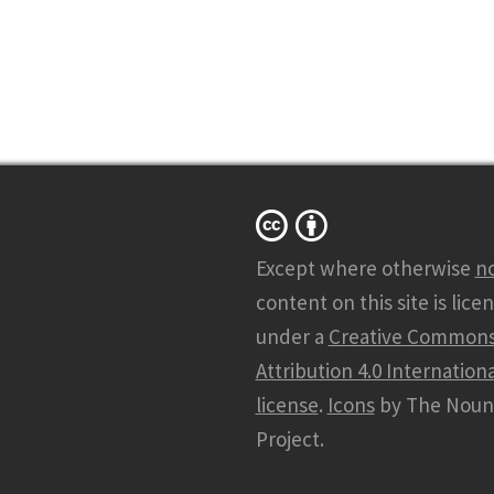
Except where otherwise
n
content on this site is lice
under a
Creative Common
Attribution 4.0 Internationa
license
.
Icons
by The Noun
Project.