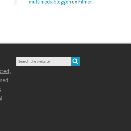
multimediabloggen
on
Filmer
Search
SEARCH
for:
oted
,
nsed
s
l