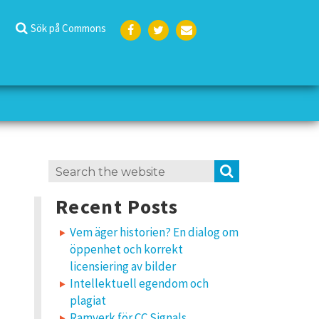
Sök på Commons
Face
Twit
E-
boo
ter
post
k
Search
SEARCH
for:
Recent Posts
Vem äger historien? En dialog om
öppenhet och korrekt
licensiering av bilder
Intellektuell egendom och
plagiat
Ramverk för CC Signals