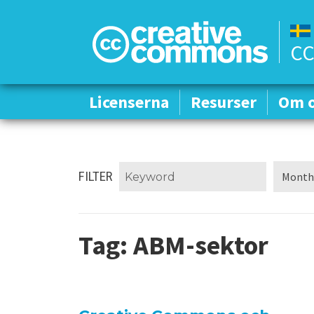
CC
Licenserna
Licenserna
Resurser
Resurser
Om 
Om 
FILTER
Tag:
ABM-sektor