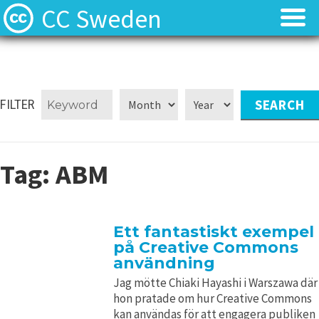
CC Sweden
Licenserna
Licenserna
Resurser
Resurser
FILTER
Om oss
Om oss
Tag:
ABM
Nyheter
Nyheter
Kontakt
Kontakt
Ett fantastiskt exempel
på Creative Commons
användning
Jag mötte Chiaki Hayashi i Warszawa där
hon pratade om hur Creative Commons
kan användas för att engagera publiken