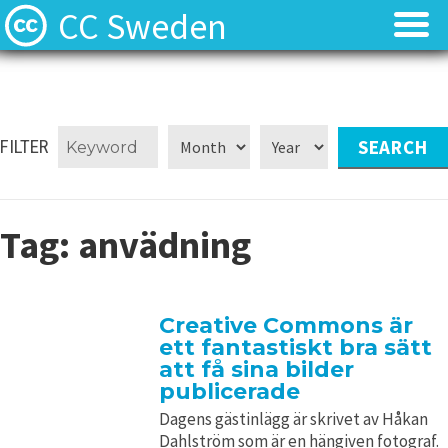
CC Sweden
Licenserna
Licenserna
Resurser
Resurser
FILTER
Om oss
Om oss
Tag:
anvädning
Nyheter
Nyheter
Kontakt
Kontakt
Creative Commons är
ett fantastiskt bra sätt
att få sina bilder
publicerade
Dagens gästinlägg är skrivet av Håkan
Dahlström som är en hängiven fotograf.