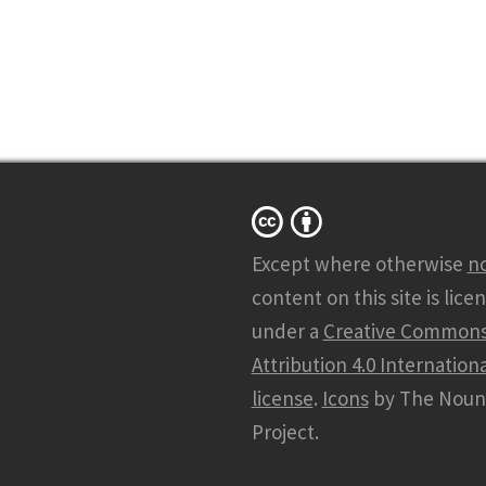
Except where otherwise
n
content on this site is lice
under a
Creative Common
Attribution 4.0 Internationa
license
.
Icons
by The Noun
Project.