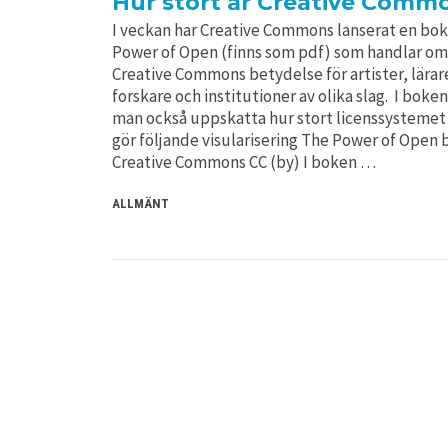
Hur stort är Creative Comm
I veckan har Creative Commons lanserat en bo
Power of Open (finns som pdf) som handlar om
Creative Commons betydelse för artister, lärar
forskare och institutioner av olika slag. I boke
man också uppskatta hur stort licenssystemet 
gör följande visularisering The Power of Open 
Creative Commons CC (by) I boken …
ALLMÄNT