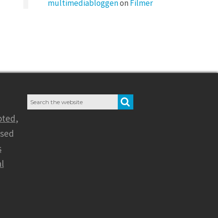
multimediabloggen
on
Filmer
Search
SEARCH
for:
oted
,
nsed
s
l