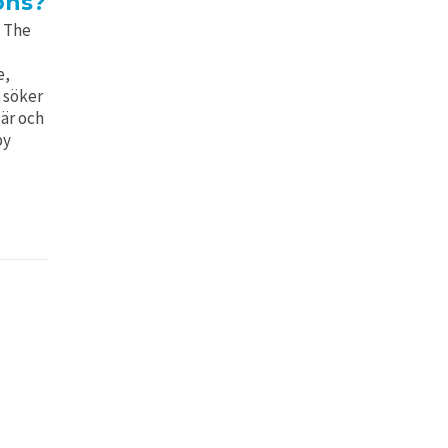
ons?
k The
e,
n söker
är och
by