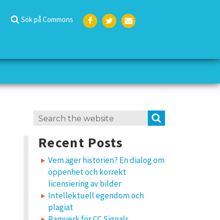
Sök på Commons
Face
Twit
E-
boo
ter
post
k
Search
SEARCH
for:
Recent Posts
Vem äger historien? En dialog om
öppenhet och korrekt
licensiering av bilder
Intellektuell egendom och
plagiat
Ramverk för CC Signals