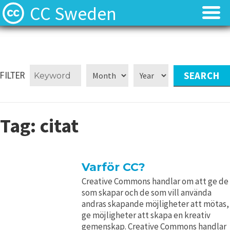
CC Sweden
Licenserna
Licenserna
Resurser
Resurser
FILTER
Om oss
Om oss
Tag:
citat
Nyheter
Nyheter
Kontakt
Kontakt
Varför CC?
Creative Commons handlar om att ge de
som skapar och de som vill använda
andras skapande möjligheter att mötas,
ge möjligheter att skapa en kreativ
gemenskap. Creative Commons handlar