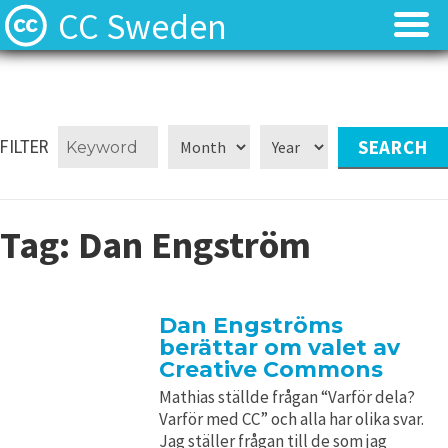
CC Sweden
Licenserna
Licenserna
Resurser
Resurser
FILTER
Om oss
Om oss
Tag:
Dan Engström
Nyheter
Nyheter
Kontakt
Kontakt
Dan Engströms
berättar om valet av
Creative Commons
Mathias ställde frågan “Varför dela?
Varför med CC” och alla har olika svar.
Jag ställer frågan till de som jag