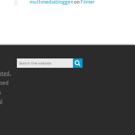
multimediabloggen
on
Filmer
Search
SEARCH
for:
oted
,
nsed
s
l