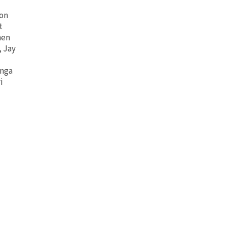
lon
t
nen
, Jay
unga
i