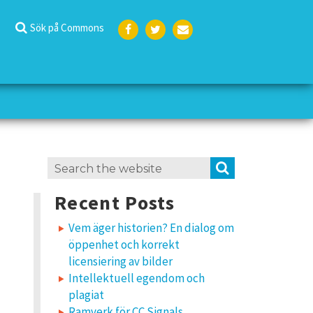
Sök på Commons
Face
Twit
E-
boo
ter
post
k
Search
SEARCH
for:
Recent Posts
Vem äger historien? En dialog om
öppenhet och korrekt
licensiering av bilder
Intellektuell egendom och
plagiat
Ramverk för CC Signals