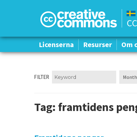
CC
Licenserna
Licenserna
Resurser
Resurser
Om 
Om 
FILTER
Tag:
framtidens pen