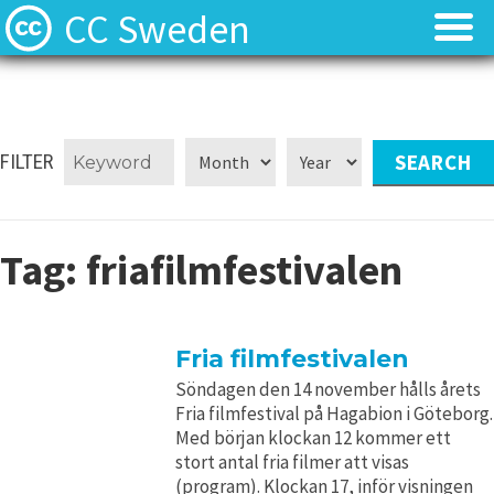
CC Sweden
Licenserna
Licenserna
Resurser
Resurser
FILTER
Om oss
Om oss
Tag:
friafilmfestivalen
Nyheter
Nyheter
Kontakt
Kontakt
Fria filmfestivalen
Söndagen den 14 november hålls årets
Fria filmfestival på Hagabion i Göteborg.
Med början klockan 12 kommer ett
stort antal fria filmer att visas
(program). Klockan 17, inför visningen