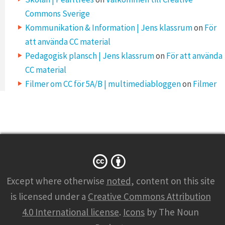
Commons Sverige
Kommunikation & Information | Jens klassrum
on
För
att använda CC material
Pedagogisk plansch | Jens klassrum
on
För att använda
CC material
Filmer om CC för 5A/B | multimediabloggen
on
Filmer
Except where otherwise
noted
, content on this site
is licensed under a
Creative Commons Attribution
4.0 International license
.
Icons
by The Noun