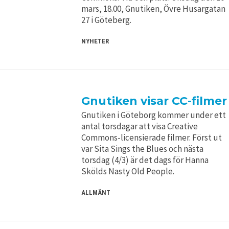
mars, 18.00, Gnutiken, Övre Husargatan
27 i Göteberg.
NYHETER
Gnutiken visar CC-filmer
Gnutiken i Göteborg kommer under ett
antal torsdagar att visa Creative
Commons-licensierade filmer. Först ut
var Sita Sings the Blues och nästa
torsdag (4/3) är det dags för Hanna
Skölds Nasty Old People.
ALLMÄNT