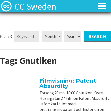
CC Sweden
Licenserna
Licenserna
Resurser
Resurser
FILTER
Om oss
Om oss
Tag:
Gnutiken
Nyheter
Nyheter
Kontakt
Kontakt
Filmvisning: Patent
Absurdity
Torsdag 20 maj 18:00 Gnutiken, Övre
Husargatan 27 Filmen Patent Absurdity
utforskar fallet med
programvarupatent och historien om