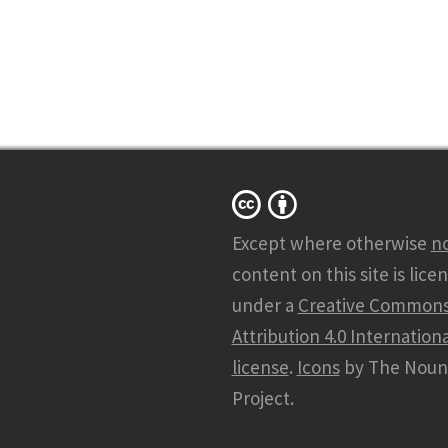
Except where otherwise
n
content on this site is lice
under a
Creative Common
Attribution 4.0 Internationa
license
.
Icons
by The Noun
Project.