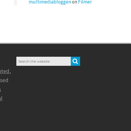
multimediabloggen
on
Filmer
Search
SEARCH
for:
oted
,
nsed
s
l