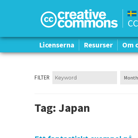
CC
Licenserna
Licenserna
Resurser
Resurser
Om 
Om 
FILTER
Tag:
Japan