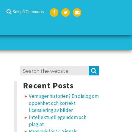
Sök på Commons
Face
Twit
E-
boo
ter
post
k
Search
SEARCH
for:
Recent Posts
Vem äger historien? En dialog om
öppenhet och korrekt
licensiering av bilder
Intellektuell egendom och
plagiat
Ramverk för CC Signals