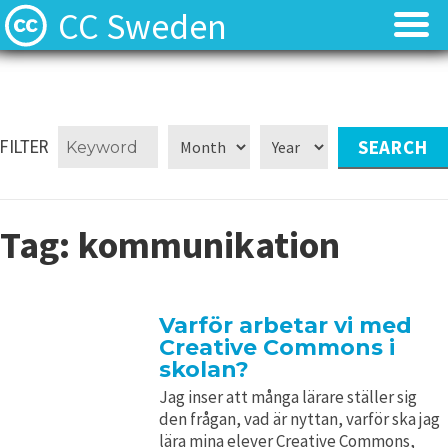
CC Sweden
Licenserna
Licenserna
Resurser
Resurser
FILTER
Om oss
Om oss
Tag:
kommunikation
Nyheter
Nyheter
Kontakt
Kontakt
Varför arbetar vi med
Creative Commons i
skolan?
Jag inser att många lärare ställer sig
den frågan, vad är nyttan, varför ska jag
lära mina elever Creative Commons,