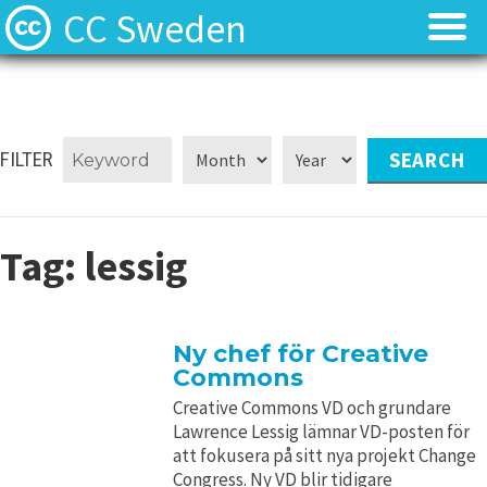
CC Sweden
Licenserna
Licenserna
Resurser
Resurser
FILTER
Om oss
Om oss
Tag:
lessig
Nyheter
Nyheter
Kontakt
Kontakt
Ny chef för Creative
Commons
Creative Commons VD och grundare
Lawrence Lessig lämnar VD-posten för
att fokusera på sitt nya projekt Change
Congress. Ny VD blir tidigare