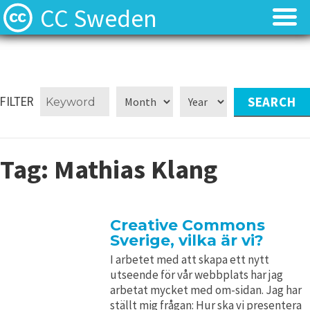
CC Sweden
Licenserna
Licenserna
Resurser
Resurser
FILTER
Om oss
Om oss
Tag:
Mathias Klang
Nyheter
Nyheter
Kontakt
Kontakt
Creative Commons
Sverige, vilka är vi?
I arbetet med att skapa ett nytt
utseende för vår webbplats har jag
arbetat mycket med om-sidan. Jag har
ställt mig frågan: Hur ska vi presentera