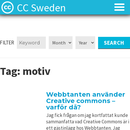
CC Sweden
Licenserna
Licenserna
Resurser
Resurser
FILTER
Om oss
Om oss
Tag:
motiv
Nyheter
Nyheter
Kontakt
Kontakt
Webbtanten använder
Creative commons –
varför då?
Jag fick frågan om jag kortfattat kunde
sammanfatta vad Creative Commons är i
ett gästinlägg hos Webbtanten. Jag