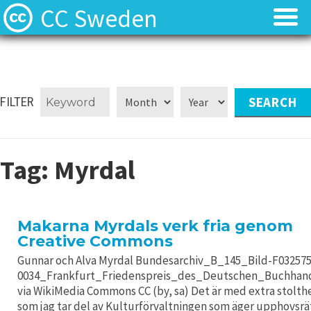
CC Sweden
Licenserna
Licenserna
Resurser
Resurser
FILTER
Om oss
Om oss
Tag:
Myrdal
Nyheter
Nyheter
Kontakt
Kontakt
Makarna Myrdals verk fria genom
Creative Commons
Gunnar och Alva Myrdal Bundesarchiv_B_145_Bild-F032575
0034_Frankfurt_Friedenspreis_des_Deutschen_Buchhand
via WikiMedia Commons CC (by, sa) Det är med extra stolth
som jag tar del av Kulturförvaltningen som äger upphovsr