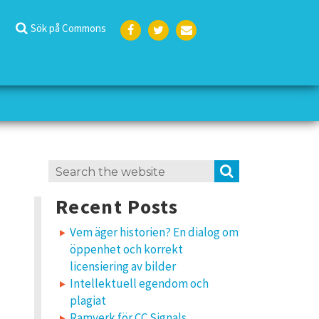
Sök på Commons
Face
Twit
E-
boo
ter
post
k
Search
SEARCH
for:
Recent Posts
Vem äger historien? En dialog om
öppenhet och korrekt
licensiering av bilder
Intellektuell egendom och
plagiat
Ramverk för CC Signals