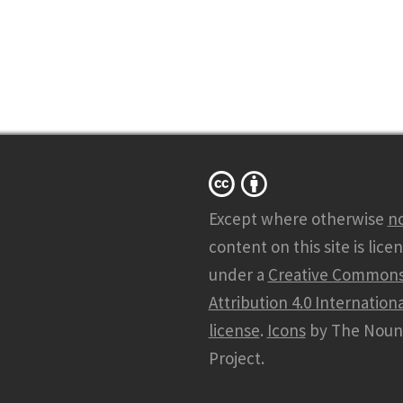
Except where otherwise
n
content on this site is lice
under a
Creative Common
Attribution 4.0 Internationa
license
.
Icons
by The Noun
Project.