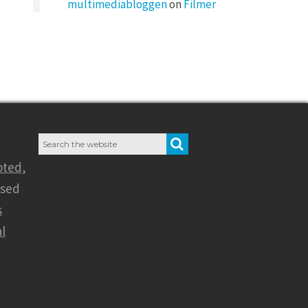
multimediabloggen
on
Filmer
Search
SEARCH
for:
oted
,
nsed
s
l