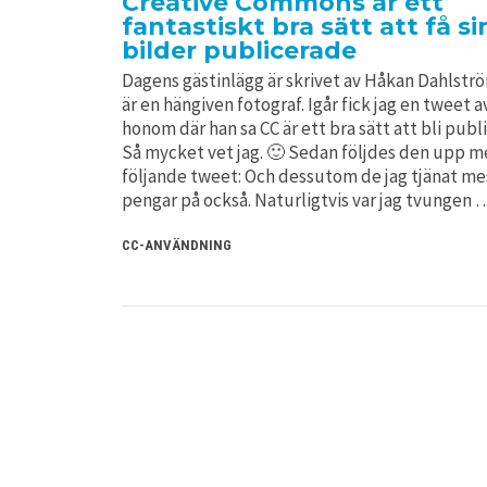
Creative Commons är ett
fantastiskt bra sätt att få si
bilder publicerade
Dagens gästinlägg är skrivet av Håkan Dahlst
är en hängiven fotograf. Igår fick jag en tweet a
honom där han sa CC är ett bra sätt att bli publ
Så mycket vet jag. 🙂 Sedan följdes den upp 
följande tweet: Och dessutom de jag tjänat me
pengar på också. Naturligtvis var jag tvungen 
CC-ANVÄNDNING