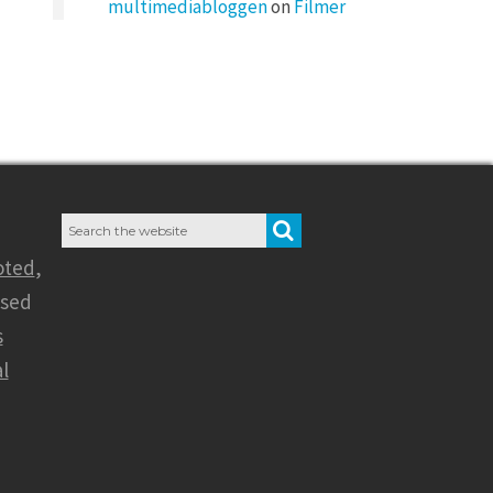
multimediabloggen
on
Filmer
Search
SEARCH
for:
oted
,
nsed
s
l