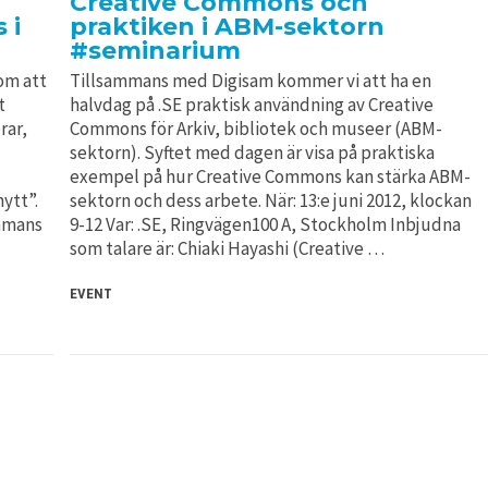
Creative Commons och
 i
praktiken i ABM-sektorn
#seminarium
 om att
Tillsammans med Digisam kommer vi att ha en
t
halvdag på .SE praktisk användning av Creative
rar,
Commons för Arkiv, bibliotek och museer (ABM-
sektorn). Syftet med dagen är visa på praktiska
exempel på hur Creative Commons kan stärka ABM-
ytt”.
sektorn och dess arbete. När: 13:e juni 2012, klockan
ammans
9-12 Var: .SE, Ringvägen100 A, Stockholm Inbjudna
som talare är: Chiaki Hayashi (Creative …
EVENT