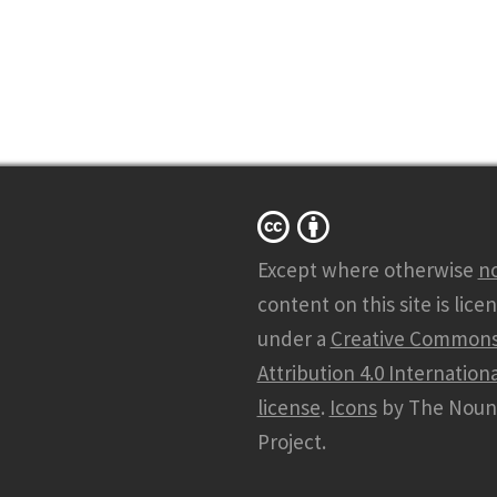
Except where otherwise
n
content on this site is lice
under a
Creative Common
Attribution 4.0 Internationa
license
.
Icons
by The Noun
Project.