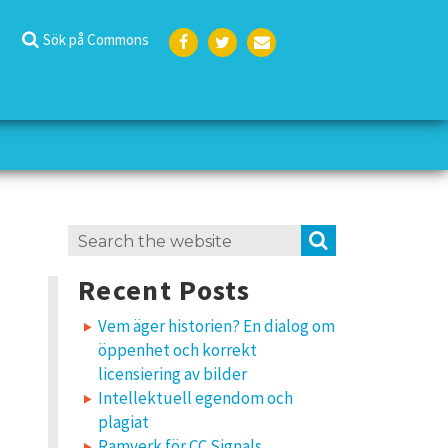
Sök på Commons
Face
Twit
E-
boo
ter
post
k
Search
SEARCH
for:
Recent Posts
Vem äger historien? En dialog om
öppenhet och korrekt
licensiering av bilder
Intellektuell egendom och
plagiat
Ramverk för CC Signals