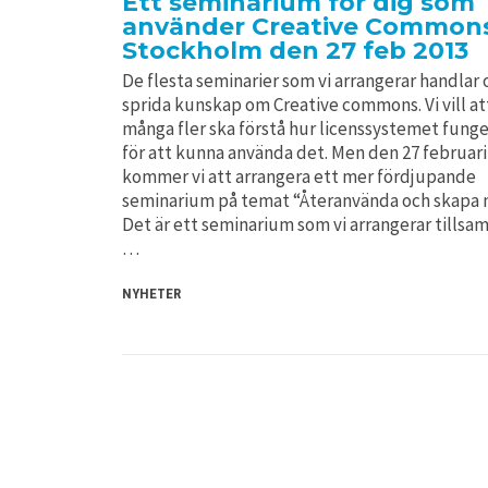
Ett seminarium för dig som
använder Creative Commons
Stockholm den 27 feb 2013
De flesta seminarier som vi arrangerar handlar
sprida kunskap om Creative commons. Vi vill at
många fler ska förstå hur licenssystemet funge
för att kunna använda det. Men den 27 februari
kommer vi att arrangera ett mer fördjupande
seminarium på temat “Återanvända och skapa n
Det är ett seminarium som vi arrangerar tills
…
NYHETER