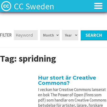
CC Sweden
Licenserna
Licenserna
Resurser
Resurser
FILTER
Om oss
Om oss
Tag:
spridning
Nyheter
Nyheter
Kontakt
Kontakt
Hur stort är Creative
Commons?
I veckan har Creative Commons lanserat
en bok The Power of Open (finns som
pdf) som handlar om Creative Commons
betydelse för artister, lärare, forskare