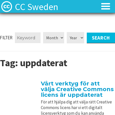
CC Sweden
Licenserna
Licenserna
Resurser
Resurser
FILTER
Om oss
Om oss
Tag:
uppdaterat
Nyheter
Nyheter
Kontakt
Kontakt
Vårt verktyg för att
välja Creative Commons
licens är uppdaterat
För att hjälpa dig att välja rätt Creative
Commons licens har vi ett digitalt
licensverktyg som du kan använda