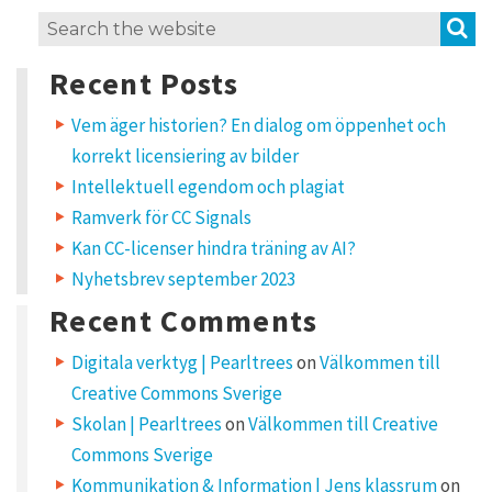
L
S
Search
e
for:
a
Recent Posts
v
e
a
Vem äger historien? En dialog om öppenhet och
R
korrekt licensiering av bilder
e
p
Intellektuell egendom och plagiat
l
Ramverk för CC Signals
y
Kan CC-licenser hindra träning av AI?
Nyhetsbrev september 2023
Y
o
u
Recent Comments
r
e
m
Digitala verktyg | Pearltrees
on
Välkommen till
a
i
Creative Commons Sverige
l
a
d
Skolan | Pearltrees
on
Välkommen till Creative
d
r
Commons Sverige
e
s
Kommunikation & Information | Jens klassrum
on
s