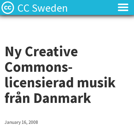
CC Sweden
Licenserna
Licenserna
Resurser
Resurser
Ny Creative
Om oss
Om oss
Commons-
Nyheter
Nyheter
licensierad musik
Kontakt
Kontakt
från Danmark
January 16, 2008