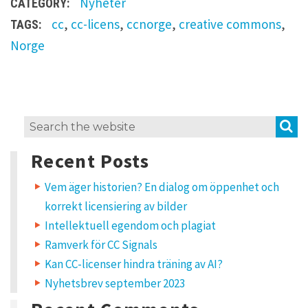
Nyheter
CATEGORY:
cc
,
cc-licens
,
ccnorge
,
creative commons
,
TAGS:
Norge
L
S
Search
e
for:
a
Recent Posts
v
e
a
Vem äger historien? En dialog om öppenhet och
R
korrekt licensiering av bilder
e
p
Intellektuell egendom och plagiat
l
Ramverk för CC Signals
y
Kan CC-licenser hindra träning av AI?
Nyhetsbrev september 2023
Y
o
u
r