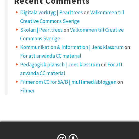
Recent Comments
e
m
Digitala verktyg | Pearltrees
on
Välkommen till
a
i
Creative Commons Sverige
l
a
d
Skolan | Pearltrees
on
Välkommen till Creative
d
r
Commons Sverige
e
s
Kommunikation & Information | Jens klassrum
on
s
w
För att använda CC material
i
l
Pedagogisk plansch | Jens klassrum
on
För att
l
n
använda CC material
o
t
b
Filmer om CC för 5A/B | multimediabloggen
on
e
p
Filmer
u
b
l
i
s
h
e
d
.
R
e
q