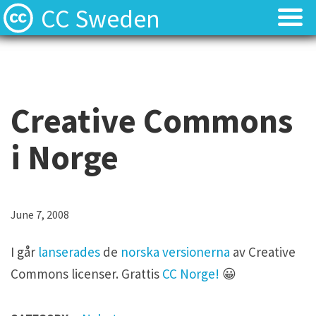
CC Sweden
Licenserna
Licenserna
Resurser
Resurser
Creative Commons
Om oss
Om oss
i Norge
Nyheter
Nyheter
Kontakt
Kontakt
June 7, 2008
I går
lanserades
de
norska versionerna
av Creative
Commons licenser. Grattis
CC Norge!
😀