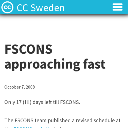
CC Sweden
Licenserna
Licenserna
Resurser
Resurser
FSCONS
Om oss
Om oss
approaching fast
Nyheter
Nyheter
Kontakt
Kontakt
October 7, 2008
Only 17 (!!!) days left till FSCONS.
The FSCONS team published a revised schedule at