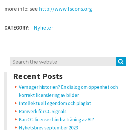
more info: see
http://www.fscons.org
Nyheter
CATEGORY:
O
S
Search
n
for:
e
Recent Posts
t
h
o
Vem äger historien? En dialog om öppenhet och
u
korrekt licensiering av bilder
g
h
Intellektuell egendom och plagiat
t
Ramverk för CC Signals
o
n
Kan CC-licenser hindra träning av AI?
“
Nyhetsbrev september 2023
F