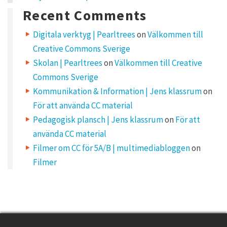
S
Recent Comments
C
O
N
Digitala verktyg | Pearltrees
on
Välkommen till
S
Creative Commons Sverige
a
p
Skolan | Pearltrees
on
Välkommen till Creative
p
Commons Sverige
r
o
Kommunikation & Information | Jens klassrum
on
a
För att använda CC material
c
h
Pedagogisk plansch | Jens klassrum
on
För att
i
använda CC material
n
g
Filmer om CC för 5A/B | multimediabloggen
on
f
a
Filmer
s
t
”