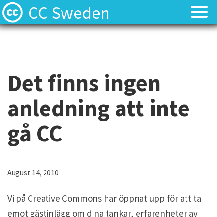
CC Sweden
Licenserna
Licenserna
Resurser
Resurser
Det finns ingen
Om oss
Om oss
anledning att inte
Nyheter
Nyheter
gå CC
Kontakt
Kontakt
August 14, 2010
Vi på Creative Commons har öppnat upp för att ta
emot gästinlägg om dina tankar, erfarenheter av