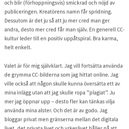
och blir (förhoppningsvis) smickrad och nöjd av
publiceringen. Kreatörens namn får spridning.
Dessutom är det ju så att ju mer cred man ger
andra, desto mer cred får man själv. En generell CC-
kultur leder till en positiv uppåtspiral. Bra karma,
helt enkelt.
Valet är för mig självklart. Jag vill fortsätta använda
de grymma CC-bilderna som jag hittat online. Jag
ville också att någon skulle kunna översätta ett av
mina inlägg utan att jag skulle ropa ”plagiat”. Ju
mer jag öppnar upp – desto fler kan tänkas vilja
använda mina alster. Och det är av godo. Jag
bloggar privat men gränserna mellan det digitala
livet, det privata livet och yrkeslivet håller på att