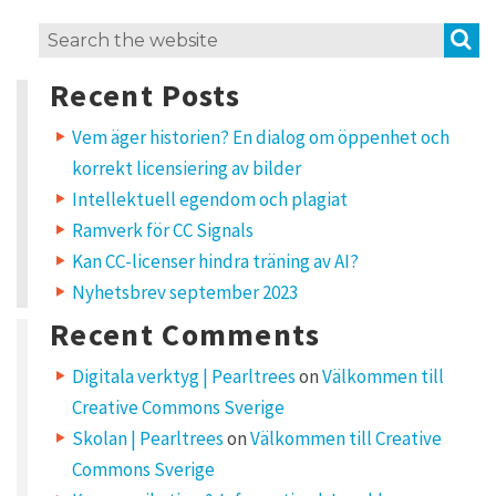
4
S
Search
t
for:
h
Recent Posts
o
u
g
Vem äger historien? En dialog om öppenhet och
h
korrekt licensiering av bilder
t
s
Intellektuell egendom och plagiat
o
Ramverk för CC Signals
n
“
Kan CC-licenser hindra träning av AI?
D
Nyhetsbrev september 2023
e
t
Recent Comments
f
i
n
Digitala verktyg | Pearltrees
on
Välkommen till
n
Creative Commons Sverige
s
i
Skolan | Pearltrees
on
Välkommen till Creative
n
Commons Sverige
g
e