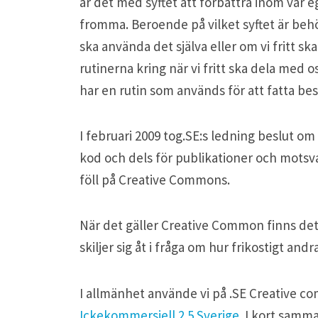
är det med syftet att förbättra inom vår 
fromma. Beroende på vilket syftet är beh
ska använda det själva eller om vi fritt sk
rutinerna kring när vi fritt ska dela med oss
har en rutin som används för att fatta besl
I februari 2009 tog.SE:s ledning beslut om
kod och dels för publikationer och motsv
föll på Creative Commons.
När det gäller Creative Common finns det
skiljer sig åt i fråga om hur frikostigt and
I allmänhet använde vi på .SE Creative 
Ickekommersiell 2.5 Sverige
. I kort samma