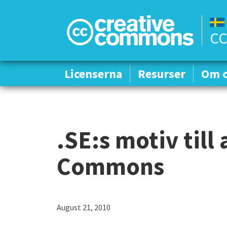
CC
Licenserna
Licenserna
Resurser
Resurser
Om 
Om 
.SE:s motiv till 
Commons
August 21, 2010