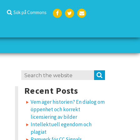
Sök på Commons
Face
Twit
E-
boo
ter
post
k
Search
SEARCH
for:
Recent Posts
Vem äger historien? En dialog om
öppenhet och korrekt
licensiering av bilder
Intellektuell egendom och
plagiat
Ramverk för CC Signals