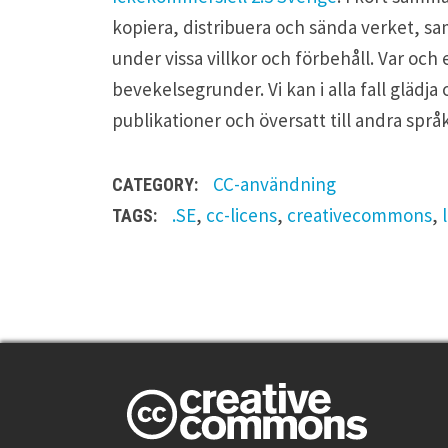
kopiera, distribuera och sända verket, sam
under vissa villkor och förbehåll. Var och 
bevekelsegrunder. Vi kan i alla fall glädja
publikationer och översatt till andra språk
CC-användning
CATEGORY:
.SE
,
cc-licens
,
creativecommons
,
TAGS:
O
n
e
t
h