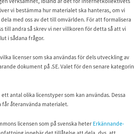
egen verksamhet, ibland är det för Internetkollektivets
över vi bestämma hur materialet ska hanteras, om vi
a dela med oss av det till omvärlden. För att formalisera
 till andra så skrev vi ner villkoren för detta så att vi
ut i sådana frågor.
 vilka licenser som ska användas för dels utveckling av
arande dokument på .SE. Valet för den senare kategorin
 ett antal olika licenstyper som kan användas. Dessa
ra får återanvända materialet.
commons licensen som på svenska heter
Erkännande-
nfattning innebär det tillåtelse att dela, dvs. att