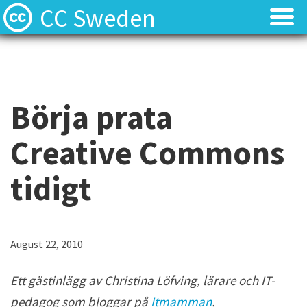
CC Sweden
Licenserna
Licenserna
Resurser
Resurser
Börja prata
Om oss
Om oss
Creative Commons
Nyheter
Nyheter
tidigt
Kontakt
Kontakt
August 22, 2010
Ett gästinlägg av Christina Löfving, lärare och IT-
pedagog som bloggar på
Itmamman
.