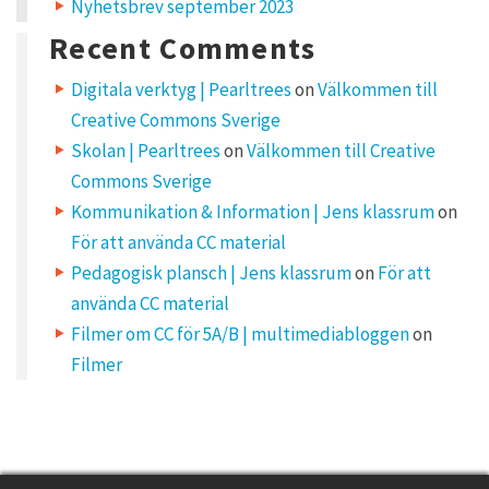
Nyhetsbrev september 2023
ö
r
Recent Comments
j
a
p
Digitala verktyg | Pearltrees
on
Välkommen till
r
Creative Commons Sverige
a
t
Skolan | Pearltrees
on
Välkommen till Creative
a
Commons Sverige
C
r
Kommunikation & Information | Jens klassrum
on
e
För att använda CC material
a
t
Pedagogisk plansch | Jens klassrum
on
För att
i
använda CC material
v
e
Filmer om CC för 5A/B | multimediabloggen
on
C
o
Filmer
m
m
o
n
s
t