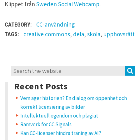
Klippet från
Sweden Social Webcamp
.
CC-användning
CATEGORY:
creative commons
,
dela
,
skola
,
upphovsrätt
TAGS:
2
S
Search
t
for:
h
Recent Posts
o
u
g
Vem äger historien? En dialog om öppenhet och
h
korrekt licensiering av bilder
t
s
Intellektuell egendom och plagiat
o
Ramverk för CC Signals
n
“
Kan CC-licenser hindra träning av AI?
B