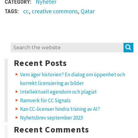
h
Nyheter
CATEGORY:
t
cc
,
creative commons
,
Qatar
TAGS:
t
p
s
L
S
Search
:
e
for:
a
/
Recent Posts
v
/
e
a
Vem äger historien? En dialog om öppenhet och
c
R
korrekt licensiering av bilder
e
r
p
Intellektuell egendom och plagiat
l
e
Ramverk för CC Signals
y
a
Kan CC-licenser hindra träning av AI?
t
Nyhetsbrev september 2023
Y
o
i
u
Recent Comments
r
e
v
m