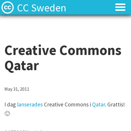
CC Sweden
Licenserna
Licenserna
Resurser
Resurser
Creative Commons
Om oss
Om oss
Qatar
Nyheter
Nyheter
Kontakt
Kontakt
May 31, 2011
I dag
lanserades
Creative Commons i
Qatar
. Grattis!
🙂