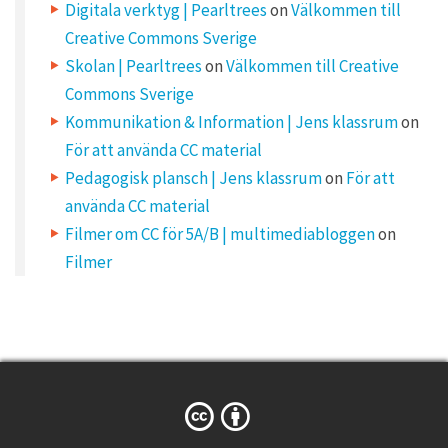
Digitala verktyg | Pearltrees
on
Välkommen till
a
e
i
Creative Commons Sverige
l
c
a
d
Skolan | Pearltrees
on
Välkommen till Creative
d
o
r
Commons Sverige
e
m
s
Kommunikation & Information | Jens klassrum
on
s
w
m
För att använda CC material
i
l
o
Pedagogisk plansch | Jens klassrum
on
För att
l
n
använda CC material
n
o
t
b
Filmer om CC för 5A/B | multimediabloggen
on
s
e
p
Filmer
.
u
b
l
o
i
s
r
h
e
g
d
.
R
/
e
q
w
u
i