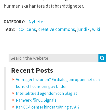
hur man ska hantera databasrättigheter.
Nyheter
CATEGORY:
cc-licens
,
creative commons
,
juridik
,
wiki
TAGS:
L
S
Search
e
for:
a
Recent Posts
v
e
a
Vem äger historien? En dialog om öppenhet och
R
korrekt licensiering av bilder
e
p
Intellektuell egendom och plagiat
l
Ramverk för CC Signals
y
Kan CC-licenser hindra träning av AI?