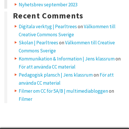
Nyhetsbrev september 2023
Y
o
u
Recent Comments
r
e
m
Digitala verktyg | Pearltrees
on
Välkommen till
a
i
Creative Commons Sverige
l
a
d
Skolan | Pearltrees
on
Välkommen till Creative
d
r
Commons Sverige
e
s
Kommunikation & Information | Jens klassrum
on
s
w
För att använda CC material
i
l
Pedagogisk plansch | Jens klassrum
on
För att
l
n
använda CC material
o
t
b
Filmer om CC för 5A/B | multimediabloggen
on
e
p
Filmer
u
b
l
i
s
h
e
d