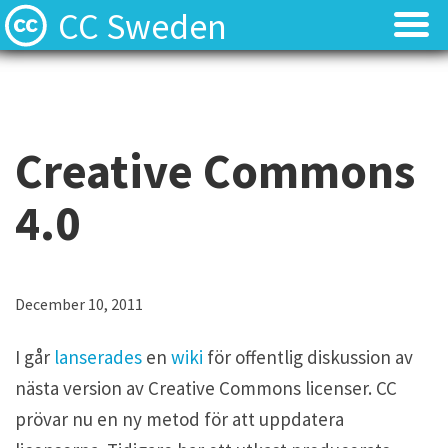
CC Sweden
Licenserna
Licenserna
Resurser
Resurser
Creative Commons
Om oss
Om oss
4.0
Nyheter
Nyheter
Kontakt
Kontakt
December 10, 2011
I går
lanserades
en
wiki
för offentlig diskussion av
nästa version av Creative Commons licenser. CC
prövar nu en ny metod för att uppdatera