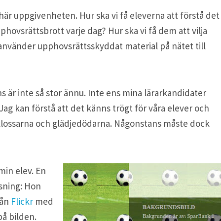
är uppgivenheten. Hur ska vi få eleverna att förstå det
ovsrättsbrott varje dag? Hur ska vi få dem att vilja
 använder upphovsrättsskyddat material på nätet till
r inte så stor ännu. Inte ens mina lärarkandidater
Jag kan förstå att det känns trögt för våra elever och
klossarna och glädjedödarna. Någonstans måste dock
min elev. En
sning: Hon
rån
Flickr
med
på bilden.