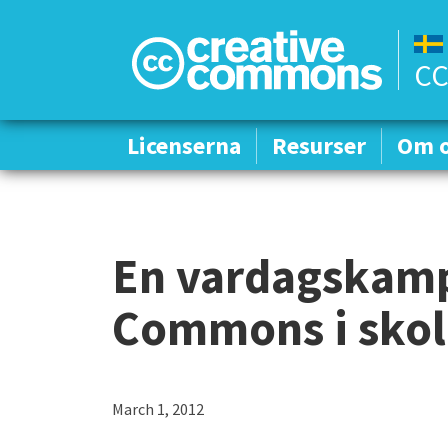
CC
Licenserna
Licenserna
Resurser
Resurser
Om 
Om 
En vardagskamp
Commons i sko
March 1, 2012