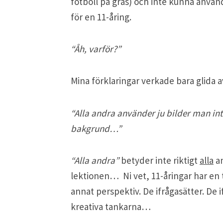
fotboll på gräs) och inte kunna använ
för en 11-åring.
“Åh, varför?”
Mina förklaringar verkade bara glida a
“Alla andra använder ju bilder man int
bakgrund…”
“Alla andra”
betyder inte riktigt
alla
an
lektionen… Ni vet, 11-åringar har en t
annat perspektiv. De ifrågasätter. De i
kreativa tankarna…