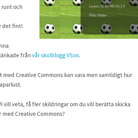
s runt och
 det fint!
enna
 länkade från
vår skolblogg V5:or
.
etet med Creative Commons kan vara men samtidigt hur
aparlust.
ll veta, få fler skildringar om du vill berätta skicka
ar med Creative Commons?