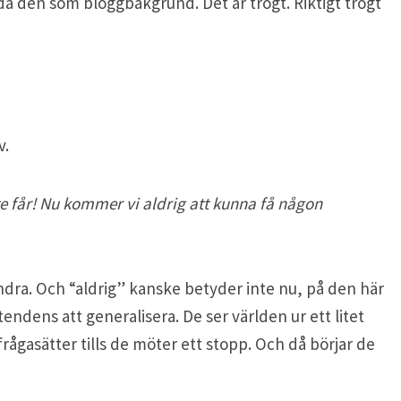
da den som bloggbakgrund. Det är trögt. Riktigt trögt
v.
e får! Nu kommer vi aldrig att kunna få någon
dra. Och “aldrig” kanske betyder inte nu, på den här
endens att generalisera. De ser världen ur ett litet
frågasätter tills de möter ett stopp. Och då börjar de