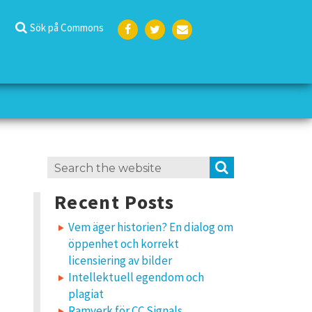
Sök på Commons
Face
Twit
E-
boo
ter
post
k
Search
SEARCH
for:
Recent Posts
Vem äger historien? En dialog om
öppenhet och korrekt
licensiering av bilder
Intellektuell egendom och
plagiat
Ramverk för CC Signals