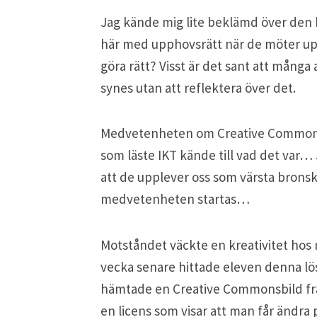
Jag kände mig lite beklämd över den h
här med upphovsrätt när de möter upph
göra rätt? Visst är det sant att många
synes utan att reflektera över det.
Medvetenheten om Creative Commons ä
som läste IKT kände till vad det var… 
att de upplever oss som värsta brons
medvetenheten startas…
Motståndet väckte en kreativitet hos 
vecka senare hittade eleven denna lö
hämtade en Creative Commonsbild f
en licens som visar att man får ändra 