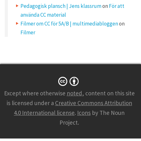
l
Pedagogisk plansch | Jens klassrum
on
För att
l
n
använda CC material
o
t
b
Filmer om CC för 5A/B | multimediabloggen
on
e
p
Filmer
u
b
l
i
s
h
e
d
.
R
e
q
u
i
Except where otherwise
noted
, content on this site
r
e
d
is licensed under a
Creative Commons Attribution
f
i
4.0 International license
.
Icons
by The Noun
e
l
d
Project.
s
a
r
e
m