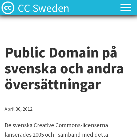
CC Sweden
Licenserna
Licenserna
Resurser
Resurser
Public Domain på
Om oss
Om oss
svenska och andra
Nyheter
Nyheter
översättningar
Kontakt
Kontakt
April 30, 2012
De svenska Creative Commons-licenserna
lanserades 2005 och i samband med detta