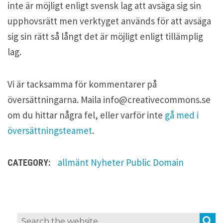
inte är möjligt enligt svensk lag att avsäga sig sin
upphovsrätt men verktyget används för att avsäga
sig sin rätt så långt det är möjligt enligt tillämplig
lag.
Vi är tacksamma för kommentarer på
översättningarna. Maila
info@creativecommons.se
om du hittar några fel, eller varför inte
gå med i
översättningsteamet
.
allmänt
Nyheter
Public Domain
CATEGORY:
L
S
Search