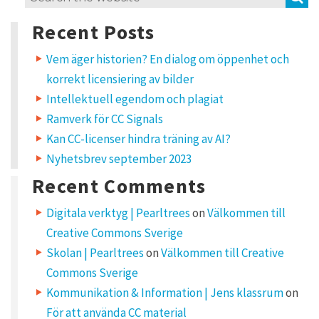
e
for:
a
Recent Posts
v
e
a
Vem äger historien? En dialog om öppenhet och
R
korrekt licensiering av bilder
e
p
Intellektuell egendom och plagiat
l
Ramverk för CC Signals
y
Kan CC-licenser hindra träning av AI?
Nyhetsbrev september 2023
Y
o
u
Recent Comments
r
e
m
Digitala verktyg | Pearltrees
on
Välkommen till
a
i
Creative Commons Sverige
l
a
d
Skolan | Pearltrees
on
Välkommen till Creative
d
r
Commons Sverige
e
s
Kommunikation & Information | Jens klassrum
on
s
w
För att använda CC material
i