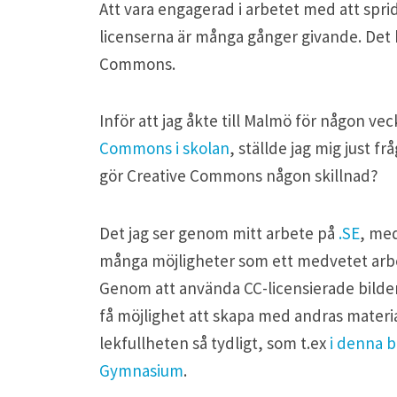
Att vara engagerad i arbetet med att sp
licenserna är många gånger givande. Det k
Commons.
Inför att jag åkte till Malmö för någon ve
Commons i skolan
, ställde jag mig just f
gör Creative Commons någon skillnad?
Det jag ser genom mitt arbete på
.SE
, me
många möjligheter som ett medvetet arbe
Genom att använda CC-licensierade bilder,
få möjlighet att skapa med andras materi
lekfullheten så tydligt, som t.ex
i denna b
Gymnasium
.