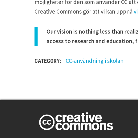
möjligheter för den som använder CC att d
Creative Commons gör att vi kan uppnå
v
Our vision is nothing less than reali
access to research and education, ful
CC-användning
i skolan
CATEGORY:
4
t
h
o
u
g