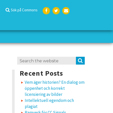
Sök på Commons
Face
Twit
E-
boo
ter
post
k
Search
SEARCH
for:
Recent Posts
Vem äger historien? En dialog om
öppenhet och korrekt
licensiering av bilder
Intellektuell egendom och
plagiat
Ramverk för CC Signals