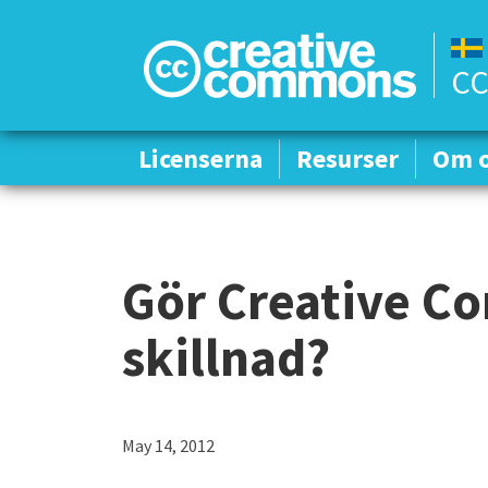
CC
Licenserna
Licenserna
Resurser
Resurser
Om 
Om 
Gör Creative 
skillnad?
May 14, 2012