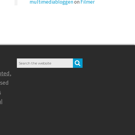
multimediabloggen
on
Filmer
Search
SEARCH
for:
oted
,
nsed
s
l