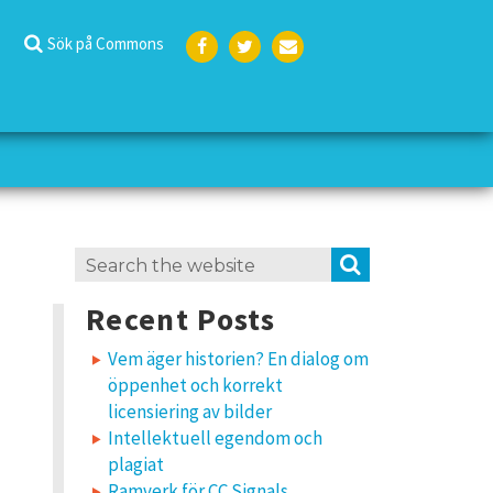
Sök på Commons
Face
Twit
E-
boo
ter
post
k
Search
SEARCH
for:
Recent Posts
Vem äger historien? En dialog om
öppenhet och korrekt
licensiering av bilder
Intellektuell egendom och
plagiat
Ramverk för CC Signals