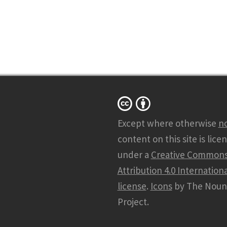
Except where otherwise
n
content on this site is lice
under a
Creative Common
Attribution 4.0 Internationa
license
.
Icons
by The Noun
Project.