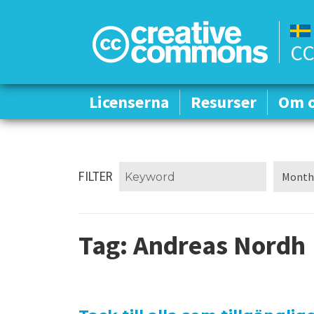
CC
Licenserna
Licenserna
Resurser
Resurser
Om 
Om 
FILTER
Tag:
Andreas Nordh