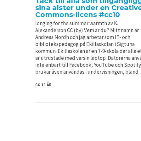
Tack till alla som tillgänglig
sina alster under en Creativ
Commons-licens #cc10
longing for the summer warmth av K.
Alexanderson CC (by) Vem är du? Mitt namn är
Andreas Nordh och jag arbetar som IT- och
bibliotekspedagog på Ekillaskolan i Sigtuna
kommun. Ekillaskolan är en 7-9-skola där alla e
är utrustade med varsin laptop. Datorerna anv
inte enbart till Facebook, YouTube och Spotify
brukar även användas i undervisningen, bland
CC 10 ÅR