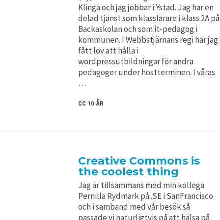
Klinga och jag jobbar i Ystad. Jag har en
delad tjänst som klasslärare i klass 2A på
Backaskolan och som it-pedagog i
kommunen. I Webbstjärnans regi har jag
fått lov att hålla i
wordpressutbildningar för andra
pedagoger under höstterminen. I våras
…
CC 10 ÅR
Creative Commons is
the coolest thing
Jag är tillsammans med min kollega
Pernilla Rydmark på .SE i SanFrancisco
och i samband med vår besök så
passade vi naturligtvis på att hälsa på