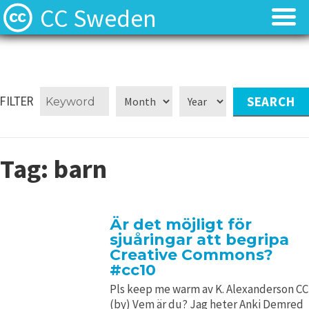
CC Sweden
Licenserna
Licenserna
Resurser
Resurser
FILTER
Om oss
Om oss
Tag:
barn
Nyheter
Nyheter
Kontakt
Kontakt
Är det möjligt för
sjuåringar att begripa
Creative Commons?
#cc10
Pls keep me warm av K. Alexanderson CC
(by) Vem är du? Jag heter Anki Demred