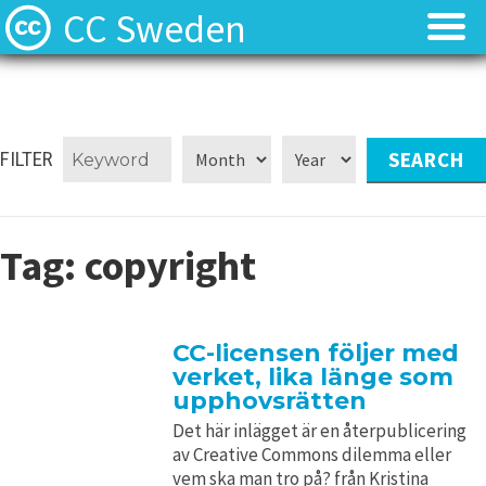
CC Sweden
Licenserna
Licenserna
Resurser
Resurser
FILTER
Om oss
Om oss
Tag:
copyright
Nyheter
Nyheter
Kontakt
Kontakt
CC-licensen följer med
verket, lika länge som
upphovsrätten
Det här inlägget är en återpublicering
av Creative Commons dilemma eller
vem ska man tro på? från Kristina