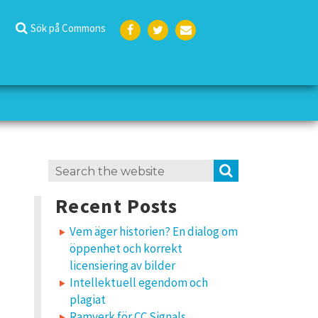
Sök på Commons
Face
Twit
E-
boo
ter
post
k
Search
SEARCH
for:
Recent Posts
Vem äger historien? En dialog om
öppenhet och korrekt
licensiering av bilder
Intellektuell egendom och
plagiat
Ramverk för CC Signals