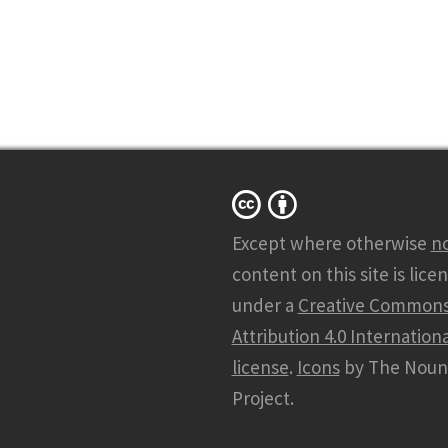
Except where otherwise
n
content on this site is lice
under a
Creative Common
Attribution 4.0 Internationa
license
.
Icons
by The Noun
Project.