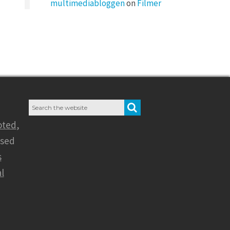
multimediabloggen
on
Filmer
Search
SEARCH
for:
oted
,
nsed
s
l