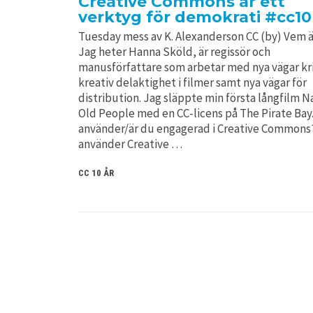
Creative Commons är ett
verktyg för demokrati #cc10
Tuesday mess av K. Alexanderson CC (by) Vem ä
Jag heter Hanna Sköld, är regissör och
manusförfattare som arbetar med nya vägar kr
kreativ delaktighet i filmer samt nya vägar för
distribution. Jag släppte min första långfilm N
Old People med en CC-licens på The Pirate Bay.
använder/är du engagerad i Creative Commons
använder Creative …
CC 10 ÅR