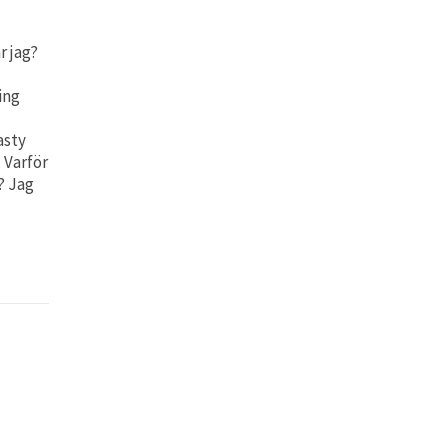
r jag?
ing
asty
 Varför
? Jag