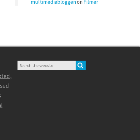
multimediabloggen
on
Filmer
Search
SEARCH
for:
oted
,
nsed
s
l