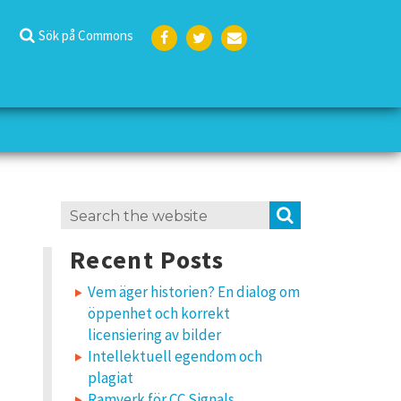
Sök på Commons
Face
Twit
E-
boo
ter
post
k
Search
SEARCH
for:
Recent Posts
Vem äger historien? En dialog om
öppenhet och korrekt
licensiering av bilder
Intellektuell egendom och
plagiat
Ramverk för CC Signals