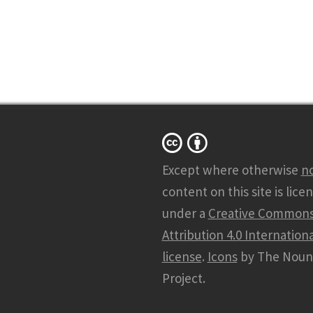
Except where otherwise
n
content on this site is lice
under a
Creative Common
Attribution 4.0 Internationa
license
.
Icons
by The Noun
Project.