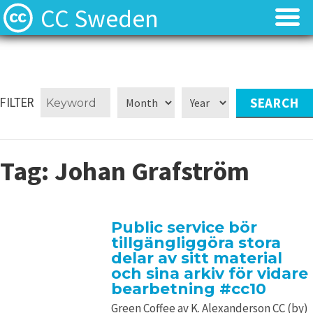
CC Sweden
Licenserna
Licenserna
Resurser
Resurser
FILTER
Om oss
Om oss
Tag:
Johan Grafström
Nyheter
Nyheter
Kontakt
Kontakt
Public service bör
tillgängliggöra stora
delar av sitt material
och sina arkiv för vidare
bearbetning #cc10
Green Coffee av K. Alexanderson CC (by)