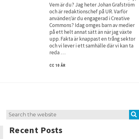
Vem är du? Jag heter Johan Grafström
och är redaktionschef på UR. Varför
använder/är du engagerad i Creative
Commons? Idag omges barn av medier
på ett helt annat sätt än när jag växte
upp. Fakta är knappast en trång sektor
och vi lever i ett samhälle där vi kan ta
reda …
CC 10 ÅR
Search
for:
Recent Posts