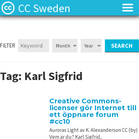
CC Sweden
Licenserna
Licenserna
Resurser
Resurser
FILTER
Om oss
Om oss
Tag:
Karl Sigfrid
Nyheter
Nyheter
Kontakt
Kontakt
Creative Commons-
licenser gör Internet till
ett öppnare forum
#cc10
Auroras Light av K. Alexanderson CC (by)
Vem är du? Karl Sigfrid,