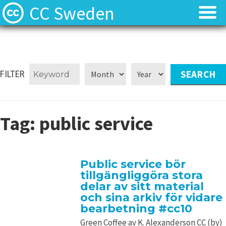
CC Sweden
Licenserna
Licenserna
Resurser
Resurser
FILTER
Om oss
Om oss
Tag:
public service
Nyheter
Nyheter
Kontakt
Kontakt
Public service bör
tillgängliggöra stora
delar av sitt material
och sina arkiv för vidare
bearbetning #cc10
Green Coffee av K. Alexanderson CC (by)