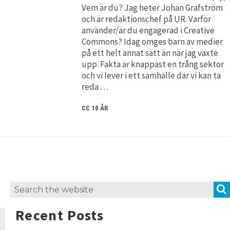
Vem är du? Jag heter Johan Grafström
och är redaktionschef på UR. Varför
använder/är du engagerad i Creative
Commons? Idag omges barn av medier
på ett helt annat sätt än när jag växte
upp. Fakta är knappast en trång sektor
och vi lever i ett samhälle där vi kan ta
reda …
CC 10 ÅR
Search
for:
Recent Posts