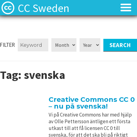
CC Sweden
Licenserna
Licenserna
Resurser
Resurser
FILTER
Om oss
Om oss
Tag:
svenska
Nyheter
Nyheter
Kontakt
Kontakt
Creative Commons CC 0
– nu på svenska!
Vi på Creative Commons har med hjälp
av Olle Pettersson äntligen ett första
utkast till att få licensen CC 0 till
svenska, för att det ska bli på riktigt