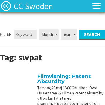
CC Sweden
Licenserna
Licenserna
Resurser
Resurser
FILTER
Om oss
Om oss
Tag:
swpat
Nyheter
Nyheter
Kontakt
Kontakt
Filmvisning: Patent
Absurdity
Torsdag 20 maj 18:00 Gnutiken, Övre
Husargatan 27 Filmen Patent Absurdity
utforskar fallet med
programvarupatent och historien om