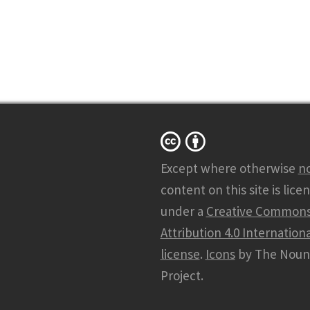
Except where otherwise
n
content on this site is lice
under a
Creative Common
Attribution 4.0 Internationa
license
.
Icons
by The Noun
Project.