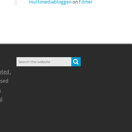
multimediabloggen
on
Filmer
Search
SEARCH
for:
oted
,
nsed
s
l