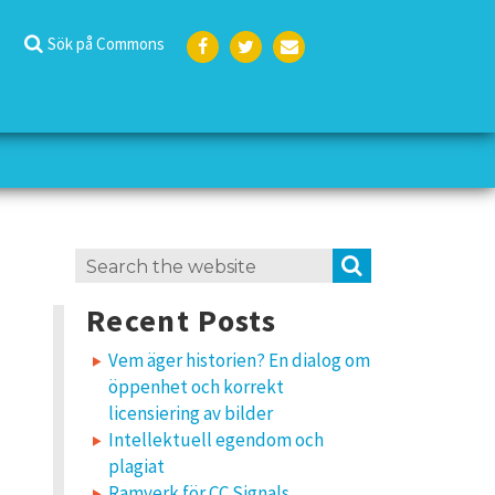
Sök på Commons
Face
Twit
E-
boo
ter
post
k
Search
SEARCH
for:
Recent Posts
Vem äger historien? En dialog om
öppenhet och korrekt
licensiering av bilder
Intellektuell egendom och
plagiat
Ramverk för CC Signals