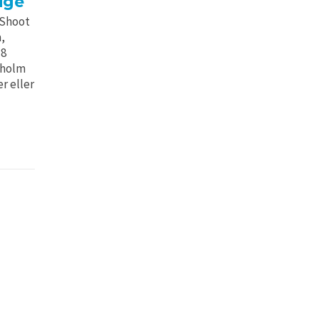
rige
 Shoot
,
18
ckholm
r eller