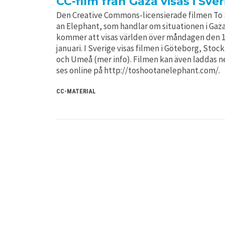
CC-film från Gaza visas i Sve
Den Creative Commons-licensierade filmen To
an Elephant, som handlar om situationen i Gaza
kommer att visas världen över måndagen den 
januari. I Sverige visas filmen i Göteborg, Sto
och Umeå (mer info). Filmen kan även laddas ne
ses online på http://toshootanelephant.com/.
CC-MATERIAL